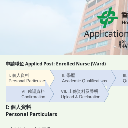
Applicatio
職
申請職位 Applied Post:
Enrolled Nurse (Ward)
I. 個人資料
II. 學歷
I
Personal Particulars
Academic Qualifications
Qu
VI. 確認資料
VII. 上傳資料及聲明
Confirmation
Upload & Declaration
I: 個人資料
Personal Particulars