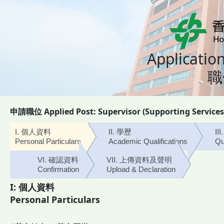
Applicatio
職
申請職位 Applied Post:
Supervisor (Supporting Services
I. 個人資料
II. 學歷
I
Personal Particulars
Academic Qualifications
Qu
VI. 確認資料
VII. 上傳資料及聲明
Confirmation
Upload & Declaration
I: 個人資料
Personal Particulars